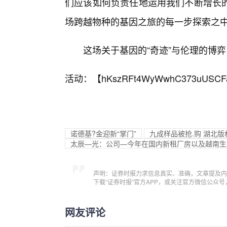
们应该如何负责任地运用我们不断增长
场跨越物种的基因之旅的每一步探索之
这场关于基因的“奇迹”与伦理的博
活动：【
hKszRFt4WyWwhC373uUSCF
诺德基?金迎新“掌门”
九成样品被抢.购 湖北版
太辰—光：公司—今年在国内新租厂房以及越南生
声明：证券时报力求信息真实、准确，文章提及内
下载“证券时报”官方APP，或关注官方微信公众
网友评论