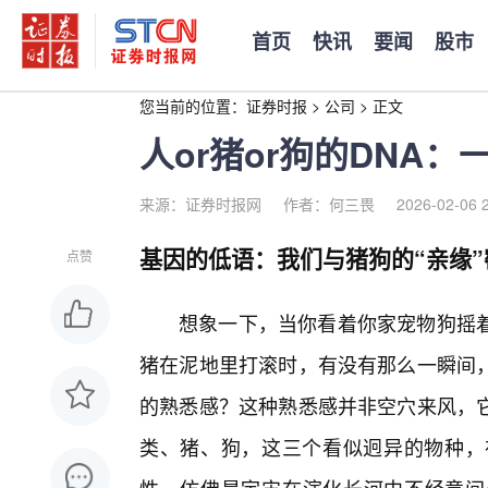
首页
快讯
要闻
股市
您当前的位置：
证券时报
>
公司
>
正文
人or猪or狗的DNA
来源：证券时报网
作者：何三畏
2026-02-06 
基因的低语：我们与猪狗的“亲缘”
点赞
想象一下，当你看着你家宠物狗摇
猪在泥地里打滚时，有没有那么一瞬间
的熟悉感？这种熟悉感并非空穴来风，它
类、猪、狗，这三个看似迥异的物种，