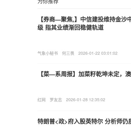
为你推荐
【券商—聚焦,】中信建投维持金沙中国(
级 指其业绩渐回稳健轨道
气象小秘书
何三畏
2026-01-22 03:01:02
【菜—系周报】加菜籽乾坤未定，澳
红网
罗友志
2026-01-28 12:35:02
特朗普<政>府入股英特尔 分析师仍