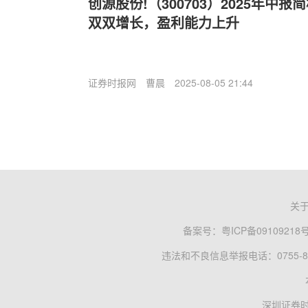
创源股份!（300703）2025年中
双双增长，盈利能力上升
证券时报网
曹晨
2025-08-05 21:44
关
备案号：
粤ICP备09109218
违法和不良信息举报电话：0755-83
深圳证券