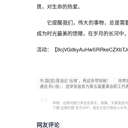
畏，对生命的热爱。
它提醒我们，伟大的事物，总是需
成为时光最美的馈赠，在岁月的长河中
活动：【
8cjVGdkyAuHwSRRkeCZXbTJ
中,国{民}营油企“出海”，再迎多项突破！
培育
通合;科<技>：选举张逾良为第五届董事会职工代
声明：证券时报力求信息真实、准确，文章提及内
下载“证券时报”官方APP，或关注官方微信公众
网友评论